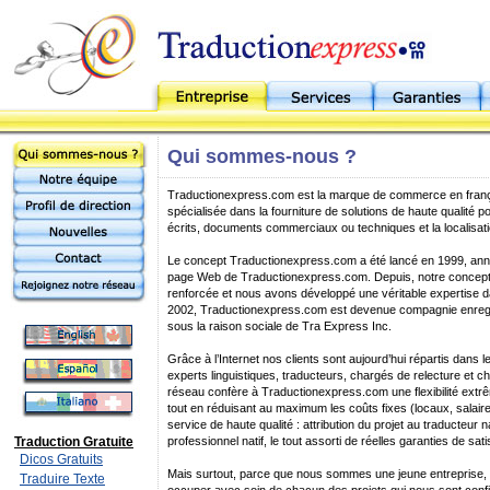
Qui sommes-nous ?
Traductionexpress.com est la marque de commerce en franç
spécialisée dans la fourniture de solutions de haute qualité p
écrits, documents commerciaux ou techniques et la localisat
Le concept Traductionexpress.com a été lancé en 1999, anné
page Web de Traductionexpress.com. Depuis, notre concept a
renforcée et nous avons développé une véritable expertise d
2002, Traductionexpress.com est devenue compagnie enreg
sous la raison sociale de Tra Express Inc.
Grâce à l’Internet nos clients sont aujourd’hui répartis dans
experts linguistiques, traducteurs, chargés de relecture et ch
réseau confère à Traductionexpress.com une flexibilité extrê
tout en réduisant au maximum les coûts fixes (locaux, salaires,
service de haute qualité : attribution du projet au traducteur nat
Traduction Gratuite
professionnel natif, le tout assorti de réelles garanties de sati
Dicos Gratuits
Mais surtout, parce que nous sommes une jeune entreprise,
Traduire Texte