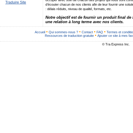
occuper avec soin de chacun des projets qui nous sont conf
Traduire Site
d’écouter chacun de nos clients afin de leur fournir une solu
: délais réduits, niveau de qualité, formats, etc.
Notre objectif est de fournir un produit final de
une relation à long terme avec nos clients.
Accueil
Qui sommes-nous ?
Contact
FAQ
Termes et conditi
Ressources de traduction gratuite
Ajouter ce site à mes fav
© Tra Express Inc.