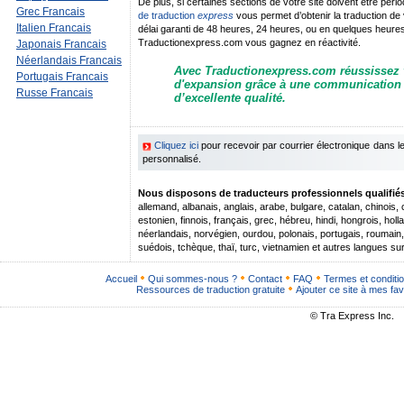
De plus, si certaines sections de votre site doivent être pér
Grec Francais
de traduction
express
vous permet d’obtenir la traduction de
Italien Francais
délai garanti de 48 heures, 24 heures, ou en quelques heure
Traductionexpress.com vous gagnez en réactivité.
Japonais Francais
Néerlandais Francais
Avec Traductionexpress.com réussissez v
Portugais Francais
d'expansion grâce à une communication I
Russe Francais
d’excellente qualité.
Cliquez ici
pour recevoir par courrier électronique dans 
personnalisé.
Nous disposons de traducteurs professionnels qualifiés 
allemand, albanais, anglais, arabe, bulgare, catalan, chinois,
estonien, finnois, français, grec, hébreu, hindi, hongrois, hollan
néerlandais, norvégien, ourdou, polonais, portugais, roumain
suédois, tchèque, thaï, turc, vietnamien et autres langues s
Accueil
Qui sommes-nous ?
Contact
FAQ
Termes et conditi
Ressources de traduction gratuite
Ajouter ce site à mes fav
© Tra Express Inc.