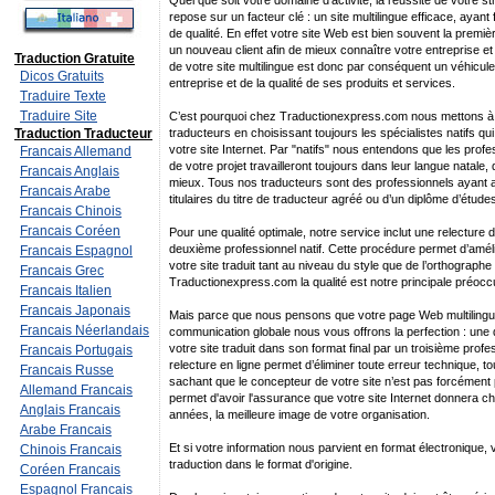
Quel que soit votre domaine d’activité, la réussite de votre s
repose sur un facteur clé : un site multilingue efficace, ayant f
de qualité. En effet votre site Web est bien souvent la premi
un nouveau client afin de mieux connaître votre entreprise et 
Traduction Gratuite
de votre site multilingue est donc par conséquent un véhicule
Dicos Gratuits
entreprise et de la qualité de ses produits et services.
Traduire Texte
Traduire Site
C’est pourquoi chez Traductionexpress.com nous mettons à v
Traduction Traducteur
traducteurs en choisissant toujours les spécialistes natifs qu
votre site Internet. Par "natifs" nous entendons que les profes
Francais Allemand
de votre projet travailleront toujours dans leur langue natale, 
Francais Anglais
mieux. Tous nos traducteurs sont des professionnels ayant 
Francais Arabe
titulaires du titre de traducteur agréé ou d’un diplôme d’étud
Francais Chinois
Francais Coréen
Pour une qualité optimale, notre service inclut une relecture d
deuxième professionnel natif. Cette procédure permet d’améli
Francais Espagnol
votre site traduit tant au niveau du style que de l’orthograph
Francais Grec
Traductionexpress.com la qualité est notre principale préocc
Francais Italien
Francais Japonais
Mais parce que nous pensons que votre page Web multilingue e
Francais Néerlandais
communication globale nous vous offrons la perfection : une 
votre site traduit dans son format final par un troisième profe
Francais Portugais
relecture en ligne permet d’éliminer toute erreur technique, to
Francais Russe
sachant que le concepteur de votre site n’est pas forcément p
Allemand Francais
permet d'avoir l'assurance que votre site Internet donnera 
Anglais Francais
années, la meilleure image de votre organisation.
Arabe Francais
Et si votre information nous parvient en format électronique,
Chinois Francais
traduction dans le format d'origine.
Coréen Francais
Espagnol Francais