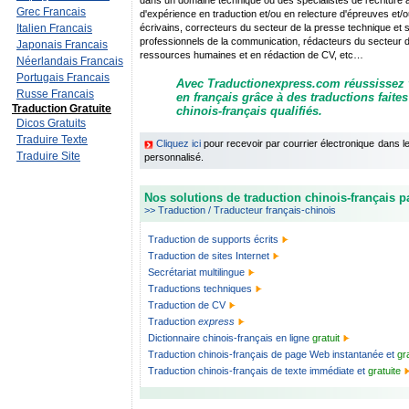
dans un domaine technique ou des spécialistes de l’écriture
Grec Francais
d'expérience en traduction et/ou en relecture d'épreuves et/ou
Italien Francais
écrivains, correcteurs du secteur de la presse technique et sci
professionnels de la communication, rédacteurs du secteur de 
Japonais Francais
ressources humaines et en rédaction de CV, etc…
Néerlandais Francais
Portugais Francais
Avec Traductionexpress.com réussissez
Russe Francais
en français grâce à des traductions faite
Traduction Gratuite
chinois-français qualifiés.
Dicos Gratuits
Traduire Texte
Cliquez ici
pour recevoir par courrier électronique dans 
Traduire Site
personnalisé.
Nos solutions de traduction chinois-français pa
>> Traduction / Traducteur français-chinois
Traduction de supports écrits
Traduction de sites Internet
Secrétariat multilingue
Traductions techniques
Traduction de CV
Traduction
express
Dictionnaire chinois-français en ligne
gratuit
Traduction chinois-français de page Web instantanée et
gr
Traduction chinois-français de texte immédiate et
gratuite