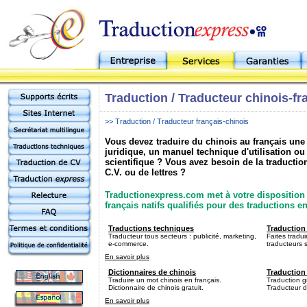
Traduction / Traducteur chinois-fr
>> Traduction / Traducteur français-chinois
Vous devez traduire du chinois au français un
juridique, un manuel technique d'utilisation 
scientifique ? Vous avez besoin de la traductio
C.V. ou de lettres ?
Traductionexpress.com met à votre disposition 
français natifs qualifiés pour des traductions en
Traductions techniques
Traduction 
Traducteur tous secteurs : publicité, marketing,
Faites tradu
e-commerce.
traducteurs s
En savoir plus
Dictionnaires de chinois
Traduction 
Traduire un mot chinois en français.
Traduction gr
Dictionnaire de chinois gratuit.
Traducteur de
En savoir plus