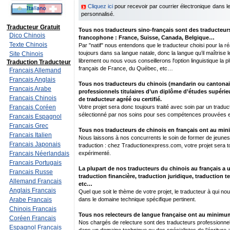
Cliquez ici
pour recevoir par courrier électronique dans 
personnalisé.
Traducteur Gratuit
Tous nos traducteurs sino-français sont des traducteurs
Dico Chinois
francophone : France, Suisse, Canada, Belgique…
Texte Chinois
Par "natif" nous entendons que le traducteur choisi pour la réal
toujours dans sa langue natale, donc la langue qu’il maîtrise 
Site Chinois
librement ou nous vous conseillerons l'option linguistique la p
Traduction Traducteur
français de France, du Québec, etc…
Francais Allemand
Francais Anglais
Tous nos traducteurs du chinois (mandarin ou cantonais
Francais Arabe
professionnels titulaires d’un diplôme d’études supérieu
Francais Chinois
de traducteur agréé ou certifié.
Francais Coréen
Votre projet sera donc toujours traité avec soin par un traduc
sélectionné par nos soins pour ses compétences prouvées e
Francais Espagnol
Francais Grec
Tous nos traducteurs de chinois en français ont au min
Francais Italien
Nous laissons à nos concurrents le soin de former de jeunes 
Francais Japonais
traduction : chez Traductionexpress.com, votre projet sera to
Francais Néerlandais
expérimenté.
Francais Portugais
La plupart de nos traducteurs du chinois au français a 
Francais Russe
traduction financière, traduction juridique, traduction 
Allemand Francais
etc…
Anglais Francais
Quel que soit le thème de votre projet, le traducteur à qui nou
Arabe Francais
dans le domaine technique spécifique pertinent.
Chinois Francais
Tous nos relecteurs de langue française ont au minimum
Coréen Francais
Nos chargés de relecture sont des traducteurs professionnel
Espagnol Francais