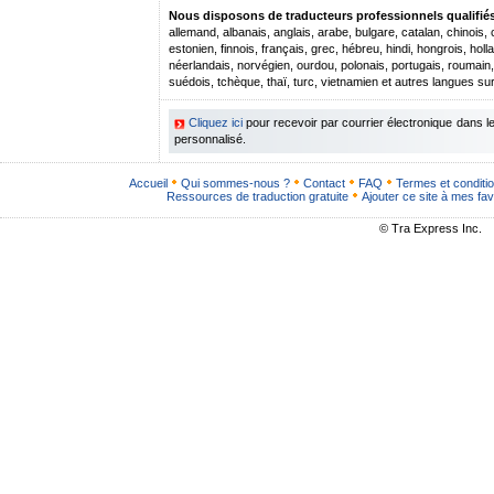
Nous disposons de traducteurs professionnels qualifiés 
allemand, albanais, anglais, arabe, bulgare, catalan, chinois,
estonien, finnois, français, grec, hébreu, hindi, hongrois, hollan
néerlandais, norvégien, ourdou, polonais, portugais, roumain
suédois, tchèque, thaï, turc, vietnamien et autres langues s
Cliquez ici
pour recevoir par courrier électronique dans 
personnalisé.
Accueil
Qui sommes-nous ?
Contact
FAQ
Termes et conditi
Ressources de traduction gratuite
Ajouter ce site à mes fav
© Tra Express Inc.