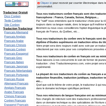
Cliquez ici
pour recevoir par courrier électronique dans 
personnalisé.
Traducteur Gratuit
Tous nos traducteurs coréen-français sont des traducteu
Dico Coréen
francophone : France, Canada, Suisse, Belgique…
Texte Coréen
Par "natif" nous entendons que le traducteur choisi pour la réal
toujours dans sa langue natale, donc la langue qu’il maîtrise 
Site Coréen
librement ou nous vous conseillerons l'option linguistique la p
Traduction Traducteur
français de France, du Québec, etc…
Francais Allemand
Francais Anglais
Tous nos traducteurs du coréen vers le français sont des
Francais Arabe
diplôme d’études supérieures en traduction et/ou du titr
Francais Chinois
Votre projet sera donc toujours traité avec soin par un traduc
Francais Coréen
sélectionné par nos soins pour ses compétences prouvées e
Francais Espagnol
Tous nos traducteurs de coréen en français ont au min
Francais Grec
Nous laissons à nos concurrents le soin de former de jeunes 
Francais Italien
traduction : chez Traductionexpress.com, votre projet sera to
Francais Japonais
expérimenté.
Francais Néerlandais
La plupart de nos traducteurs du coréen au français a u
Francais Portugais
traduction financière, traduction juridique, traduction 
Francais Russe
etc…
Allemand Francais
Quel que soit le thème de votre projet, le traducteur à qui nou
Anglais Francais
dans le domaine technique spécifique pertinent.
Arabe Francais
Tous nos relecteurs de langue française ont au minimum
Chinois Francais
Nos chargés de relecture sont des traducteurs professionnel
Coréen Francais
dans un domaine technique ou des spécialistes de l’écriture
Espagnol Francais