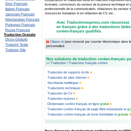
d'expérience en traduction et/ou en relecture d'épreuves et/ou
Grec Francais
écrivains, correcteurs du secteur de la presse technique et sci
Italien Francais
professionnels de la communication, rédacteurs du secteur de 
ressources humaines et en rédaction de CV, etc…
Japonais Francais
Néerlandais Francais
Avec Traductionexpress.com réussissez
Portugais Francais
en français grâce à des traductions faite
Russe Francais
coréen-français qualifiés.
Traduction Gratuite
Dicos Gratuits
Cliquez ici
pour recevoir par courrier électronique dans 
Traduire Texte
personnalisé.
Traduire Site
Nos solutions de traduction coréen-français pa
>> Traduction / Traducteur français-coréen
Traduction de supports écrits
Traduction de sites Internet
Secrétariat multilingue
Traductions techniques
Traduction de CV
Traduction
express
Dictionnaire coréen-français en ligne
gratuit
Traduction coréen-français de page Web instantanée et
gr
Traduction coréen-français de texte immédiate et
gratuite
Nous disposons de traducteurs professionnels qualifiés 