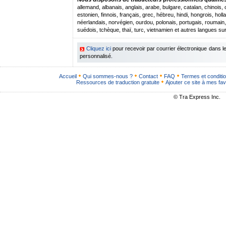
allemand, albanais, anglais, arabe, bulgare, catalan, chinois,
estonien, finnois, français, grec, hébreu, hindi, hongrois, hollan
néerlandais, norvégien, ourdou, polonais, portugais, roumain
suédois, tchèque, thaï, turc, vietnamien et autres langues s
Cliquez ici
pour recevoir par courrier électronique dans 
personnalisé.
Accueil
Qui sommes-nous ?
Contact
FAQ
Termes et conditi
Ressources de traduction gratuite
Ajouter ce site à mes fav
© Tra Express Inc.