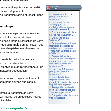
tratégie de communication
ne traduction précise et de qualité :
cation en dépendent.
En combien de temps
 traduction rapide et réactif : dans
puis-je obtenir ma
traduction ?
Est-ce que je suis
assuré(e) de la
 multilingue.
confidentialité de toutes
mes informations ?
Comment est calculé le
n notre équipe de traducteurs en
prix de ma traduction ?
mieux la thématique de votre
Qu’entend-on par
"relecture" ?
choisis pour la réalisation de votre
Je souhaite obtenir une
angue qu’ils maîtrisent le mieux. Tous
traduction de qualité au
ans d’expérience et titulaires du
meilleur prix : comment
Traduction Express peut-il
s en traduction.
m’aider ?
Pourquoi devrais-je
choisir Traduction Express
cture de la traduction de votre
comme partenaire pour
ure permet d’améliorer
tous mes besoins en
traductions ?
u du style que de l’orthographe ou de
Dans quel(s) format(s)
incipale préoccupation.
puis-je recevoir ma
traduction ?
Chez Traduction
 vous pourrez toujours obtenir votre
Express tenez-vous
s.com nous savons que dans la
compte des particularismes
linguistiques régionaux ?
Pourquoi la qualité de
mon texte traduit est-elle
vraiment importante ?
tenir la traduction de votre
De quels outils disposent
 24 heures, ou en quelques heures
vos traducteurs ?
éactivité.
votre conquête de