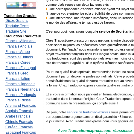
Quel que soit votre domaine d’activité, le succès de votre s
commerciale repose sur deux facteurs clés :
Une correspondance d’affaires efficace ayant fait l’objet d’u
l’image de votre entreprise et la crédibilité de votre communi
Traduction Gratuite
Une intervention, une réponse immédiate, donc un service de
Dicos Gratuits
le monde des affaires, le temps c’est de l’argent !
Traduire Texte
Traduire Site
C’est pourquoi nous avons conçu
le service de Secrétariat
Traduction Traducteur
Chez Traductionexpress.com nous mettons à votre dispositio
Francais Allemand
choisissant toujours les spécialistes natifs qui maîtrisent le 
Francais Anglais
document. Par "natifs" nous entendons que les professionnels 
Francais Arabe
projet travailleront toujours dans leur langue natale, donc la l
Francais Chinois
nos traducteurs sont des professionnels ayant au moins cinq 
Francais Coréen
titre de traducteur agréé ou d’un diplôme d’études supérieure
Francais Espagnol
Pour une qualité finale optimale, notre service inclut une rele
Francais Grec
document par un deuxième professionnel natif. Cette procéd
Francais Italien
considérablement la qualité de votre traduction tant au nivea
Francais Japonais
la forme. Chez Traductionexpress.com la qualité est notre pr
Francais Néerlandais
Et si votre information nous parvient en format électronique,
Francais Portugais
traduction dans le format d'origine. Chez Traductionexpres
Francais Russe
communication, la présentation, ça compte aussi !
Allemand Francais
Anglais Francais
De plus, notre
service de traduction
express
vous permet d’ob
Arabe Francais
correspondance urgente dans un délai garanti de 48 heures,
le jour même. Avec Traductionexpress.com vous gagnez en r
Chinois Francais
Coréen Francais
Avec Traductionexpress.com réussissez 
Espagnol Francais