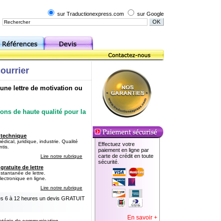
sur Traductionexpress.com
sur Google
courrier
 une lettre de motivation ou
ons de haute qualité pour la
 technique
dical, juridique, industrie. Qualité
Effectuez votre
ntis.
paiement en ligne par
carte de crédit en toute
Lire notre rubrique
sécurité.
gratuite de lettre
nstantanée de lettre.
lectronique en ligne.
Lire notre rubrique
les 6 à 12 heures un devis GRATUIT
En savoir +