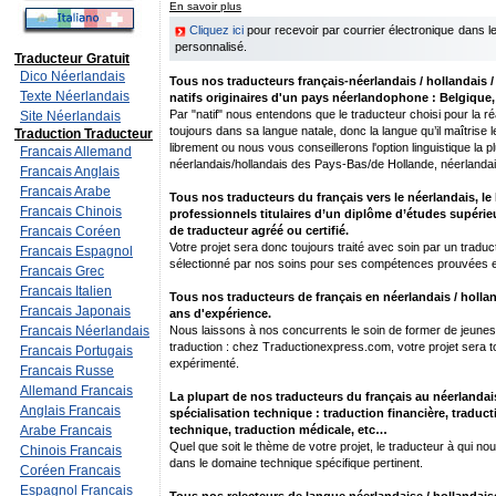
En savoir plus
Cliquez ici
pour recevoir par courrier électronique dans 
personnalisé.
Traducteur Gratuit
Dico Néerlandais
Tous nos traducteurs français-néerlandais / hollandais 
Texte Néerlandais
natifs originaires d'un pays néerlandophone : Belgique
Par "natif" nous entendons que le traducteur choisi pour la réal
Site Néerlandais
toujours dans sa langue natale, donc la langue qu’il maîtrise 
Traduction Traducteur
librement ou nous vous conseillerons l'option linguistique la p
Francais Allemand
néerlandais/hollandais des Pays-Bas/de Hollande, néerlandai
Francais Anglais
Francais Arabe
Tous nos traducteurs du français vers le néerlandais, le
Francais Chinois
professionnels titulaires d’un diplôme d’études supérieu
Francais Coréen
de traducteur agréé ou certifié.
Votre projet sera donc toujours traité avec soin par un traduc
Francais Espagnol
sélectionné par nos soins pour ses compétences prouvées e
Francais Grec
Francais Italien
Tous nos traducteurs de français en néerlandais / holl
Francais Japonais
ans d'expérience.
Francais Néerlandais
Nous laissons à nos concurrents le soin de former de jeunes 
traduction : chez Traductionexpress.com, votre projet sera to
Francais Portugais
expérimenté.
Francais Russe
Allemand Francais
La plupart de nos traducteurs du français au néerlandais
Anglais Francais
spécialisation technique : traduction financière, traduct
Arabe Francais
technique, traduction médicale, etc…
Quel que soit le thème de votre projet, le traducteur à qui nou
Chinois Francais
dans le domaine technique spécifique pertinent.
Coréen Francais
Espagnol Francais