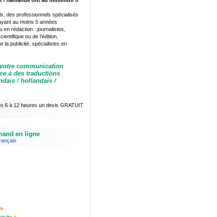
se / flamande ont au minimum 5
s, des professionnels spécialisés
 ayant au moins 5 années
 en rédaction : journalistes,
entifique ou de l’édition,
la publicité, spécialistes en
 votre communication
ce à des traductions
ndais / hollandais /
les 6 à 12 heures un devis GRATUIT
amand en ligne
rançais