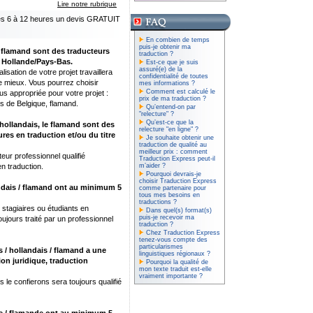
Lire notre rubrique
les 6 à 12 heures un devis GRATUIT
En combien de temps
puis-je obtenir ma
/ flamand sont des traducteurs
traduction ?
, Hollande/Pays-Bas.
Est-ce que je suis
assuré(e) de la
isation de votre projet travaillera
confidentialité de toutes
le mieux. Vous pourrez choisir
mes informations ?
Comment est calculé le
lus appropriée pour votre projet :
prix de ma traduction ?
s de Belgique, flamand.
Qu’entend-on par
"relecture" ?
Qu’est-ce que la
 hollandais, le flamand sont des
relecture "en ligne" ?
res en traduction et/ou du titre
Je souhaite obtenir une
traduction de qualité au
meilleur prix : comment
teur professionnel qualifié
Traduction Express peut-il
m’aider ?
n traduction.
Pourquoi devrais-je
choisir Traduction Express
andais / flamand ont au minimum 5
comme partenaire pour
tous mes besoins en
traductions ?
stagiaires ou étudiants en
Dans quel(s) format(s)
puis-je recevoir ma
ujours traité par un professionnel
traduction ?
Chez Traduction Express
tenez-vous compte des
particularismes
 / hollandais / flamand a une
linguistiques régionaux ?
ion juridique, traduction
Pourquoi la qualité de
mon texte traduit est-elle
vraiment importante ?
s le confierons sera toujours qualifié