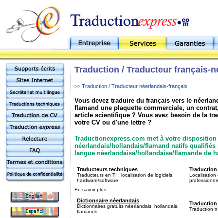
Traduction / Traducteur français-n
>> Traduction / Traducteur néerlandais-français
Vous devez traduire du français vers le néerland
flamand une plaquette commerciale, un contrat
article scientifique ? Vous avez besoin de la tr
votre CV ou d'une lettre ?
Traductionexpress.com met à votre disposition 
néerlandais/hollandais/flamand natifs qualifiés
langue néerlandaise/hollandaise/flamande de ha
Traducteurs techniques
Traduction
Traducteurs en TI : localisation de logiciels,
Localisation
hardware/software.
professionne
En savoir plus
Dictionnaire néerlandais
Traduction 
Dictionnaires gratuits néerlandais, hollandais,
Traduction n
flamands.