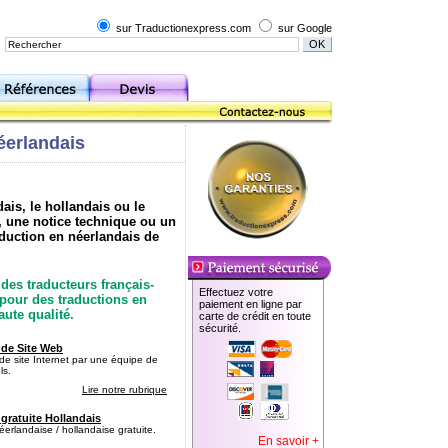
sur Traductionexpress.com
sur Google
éerlandais
ais, le hollandais ou le
, une notice technique ou un
aduction en néerlandais de
des traducteurs français-
Effectuez votre
 pour des traductions en
paiement en ligne par
ute qualité.
carte de crédit en toute
sécurité.
 de Site Web
 de site Internet par une équipe de
ls.
Lire notre rubrique
gratuite Hollandais
éerlandaise / hollandaise gratuite.
En savoir +