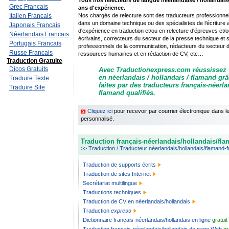
Tous nos relecteurs de langue néerlandaise / hollandai
Grec Francais
ans d'expérience.
Italien Francais
Nos chargés de relecture sont des traducteurs professionnel
dans un domaine technique ou des spécialistes de l’écriture
Japonais Francais
d'expérience en traduction et/ou en relecture d'épreuves et/ou
Néerlandais Francais
écrivains, correcteurs du secteur de la presse technique et sci
Portugais Francais
professionnels de la communication, rédacteurs du secteur de 
Russe Francais
ressources humaines et en rédaction de CV, etc…
Traduction Gratuite
Dicos Gratuits
Avec Traductionexpress.com réussissez
en néerlandais / hollandais / flamand grâ
Traduire Texte
faites par des traducteurs français-néerla
Traduire Site
flamand qualifiés.
Cliquez ici
pour recevoir par courrier électronique dans 
personnalisé.
Traduction français-néerlandais/hollandais/fl
>> Traduction / Traducteur néerlandais/hollandais/flamand-f
Traduction de supports écrits
Traduction de sites Internet
Secrétariat multilingue
Traductions techniques
Traduction de CV en néerlandais/hollandais
Traduction
express
Dictionnaire français-néerlandais/hollandais en ligne
gratuit