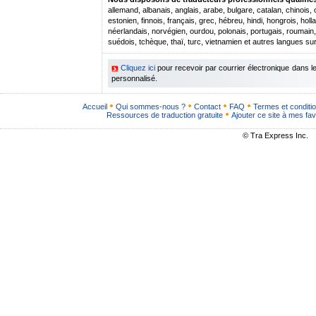
allemand, albanais, anglais, arabe, bulgare, catalan, chinois,
estonien, finnois, français, grec, hébreu, hindi, hongrois, hollan
néerlandais, norvégien, ourdou, polonais, portugais, roumain
suédois, tchèque, thaï, turc, vietnamien et autres langues s
Cliquez ici
pour recevoir par courrier électronique dans 
personnalisé.
Accueil
Qui sommes-nous ?
Contact
FAQ
Termes et conditi
Ressources de traduction gratuite
Ajouter ce site à mes fav
© Tra Express Inc.