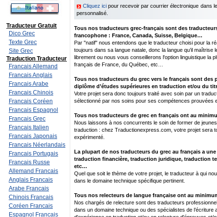
Cliquez ici
pour recevoir par courrier électronique dans 
personnalisé.
Traducteur Gratuit
Tous nos traducteurs grec-français sont des traducteurs
Dico Grec
francophone : France, Canada, Suisse, Belgique…
Texte Grec
Par "natif" nous entendons que le traducteur choisi pour la réal
toujours dans sa langue natale, donc la langue qu’il maîtrise 
Site Grec
librement ou nous vous conseillerons l'option linguistique la p
Traduction Traducteur
français de France, du Québec, etc…
Francais Allemand
Francais Anglais
Tous nos traducteurs du grec vers le français sont des p
Francais Arabe
diplôme d’études supérieures en traduction et/ou du titr
Francais Chinois
Votre projet sera donc toujours traité avec soin par un traduc
Francais Coréen
sélectionné par nos soins pour ses compétences prouvées e
Francais Espagnol
Tous nos traducteurs de grec en français ont au minim
Francais Grec
Nous laissons à nos concurrents le soin de former de jeunes 
Francais Italien
traduction : chez Traductionexpress.com, votre projet sera to
Francais Japonais
expérimenté.
Francais Néerlandais
La plupart de nos traducteurs du grec au français a une
Francais Portugais
traduction financière, traduction juridique, traduction 
Francais Russe
etc…
Allemand Francais
Quel que soit le thème de votre projet, le traducteur à qui nou
Anglais Francais
dans le domaine technique spécifique pertinent.
Arabe Francais
Tous nos relecteurs de langue française ont au minimum
Chinois Francais
Nos chargés de relecture sont des traducteurs professionnel
Coréen Francais
dans un domaine technique ou des spécialistes de l’écriture
Espagnol Francais