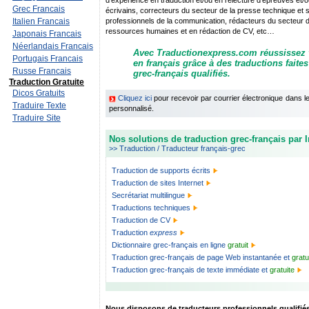
d'expérience en traduction et/ou en relecture d'épreuves et/ou
Grec Francais
écrivains, correcteurs du secteur de la presse technique et sci
Italien Francais
professionnels de la communication, rédacteurs du secteur de 
ressources humaines et en rédaction de CV, etc…
Japonais Francais
Néerlandais Francais
Avec Traductionexpress.com réussissez
Portugais Francais
en français grâce à des traductions faite
Russe Francais
grec-français qualifiés.
Traduction Gratuite
Dicos Gratuits
Cliquez ici
pour recevoir par courrier électronique dans 
Traduire Texte
personnalisé.
Traduire Site
Nos solutions de traduction grec-français par I
>> Traduction / Traducteur français-grec
Traduction de supports écrits
Traduction de sites Internet
Secrétariat multilingue
Traductions techniques
Traduction de CV
Traduction
express
Dictionnaire grec-français en ligne
gratuit
Traduction grec-français de page Web instantanée et
gratu
Traduction grec-français de texte immédiate et
gratuite
Nous disposons de traducteurs professionnels qualifiés 